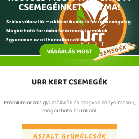
CSEMEGÉINKET MÉG MA!
Széles választék – a klasszikusoktól az újdonságokig
Megbízható forrásból származó termékek
Egyenesen az otthonodba szállítva!
VÁSÁRLÁS MOST
URR KERT CSEMEGÉK
Prémium aszalt gyümölcsök és magvak kényelmesen,
megbízható forrásból.