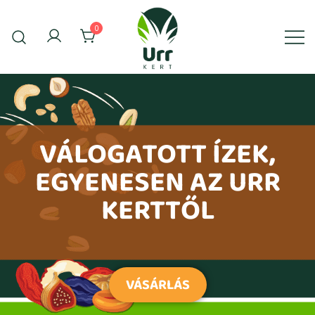
0
Urr Kert Kft. weboldala
Urr Kert Kft.
VÁLOGATOTT ÍZEK,
EGYENESEN AZ URR
KERTTŐL
VÁSÁRLÁS