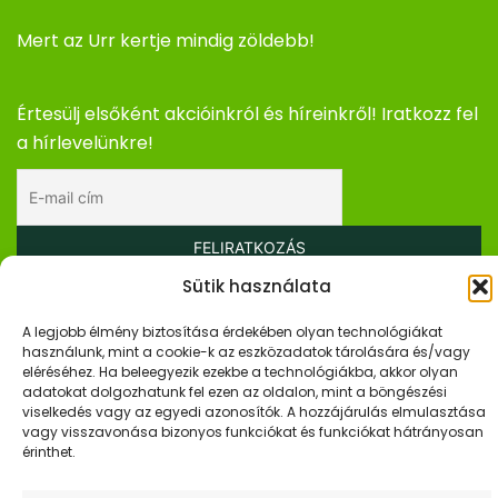
Mert az Urr kertje mindig zöldebb!
Értesülj elsőként akcióinkról és híreinkről! Iratkozz fel
a hírlevelünkre!
Sütik használata
Elfogadom az adatkezelési tájékoztatót.
A legjobb élmény biztosítása érdekében olyan technológiákat
használunk, mint a cookie-k az eszközadatok tárolására és/vagy
Gyors Linkek
eléréséhez. Ha beleegyezik ezekbe a technológiákba, akkor olyan
adatokat dolgozhatunk fel ezen az oldalon, mint a böngészési
viselkedés vagy az egyedi azonosítók. A hozzájárulás elmulasztása
Kezdőlap
vagy visszavonása bizonyos funkciókat és funkciókat hátrányosan
érinthet.
Webshop