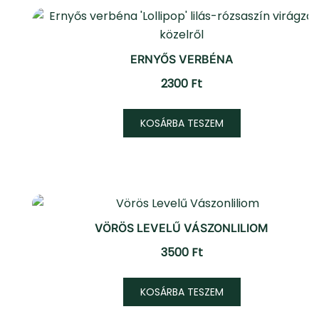
van.
A
változatok
ERNYŐS VERBÉNA
a
2300
Ft
termékoldal
választható
KOSÁRBA TESZEM
ki
VÖRÖS LEVELŰ VÁSZONLILIOM
3500
Ft
KOSÁRBA TESZEM