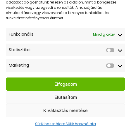
adatokat dolgozhatunk fel ezen az oldalon, mint a böngészési
viselkedés vagy az egyedi azonosítók. A hozzájárulás
elmulasztása vagy visszavonása bizonyos funkciókat és
funkciókat hátrányosan érinthet.
Funkcionális
Mindig aktív
Statisztikai
Statiszt
Marketing
Market
Elfogadom
Elutasítom
Kiválasztás mentése
Sütik használata
Sütik használata