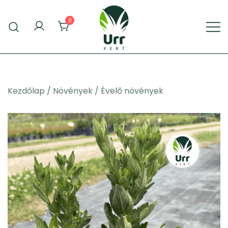
Skip
to
0
content
Urr Kert Kft. weboldala
Urr Kert Kft.
Kezdőlap
/
Növények
/
Évelő növények