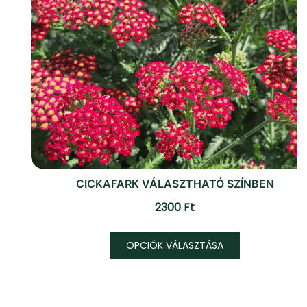
CICKAFARK VÁLASZTHATÓ SZÍNBEN
2300
Ft
Ennek
OPCIÓK VÁLASZTÁSA
a
terméknek
több
variációja