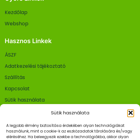
Kezdőlap
Webshop
Hasznos Linkek
ÁSZF
Adatkezelési tájékoztató
Szállítás
Kapcsolat
Sütik használata
Sütik használata
A legjobb élmény biztosítása érdekében olyan technológiákat
© 2026 Urr Kert Kft.
használunk, mint a cookie-k az eszközadatok tárolására és/vagy
eléréséhez. Ha beleegyezik ezekbe a technológiákba, akkor olyan