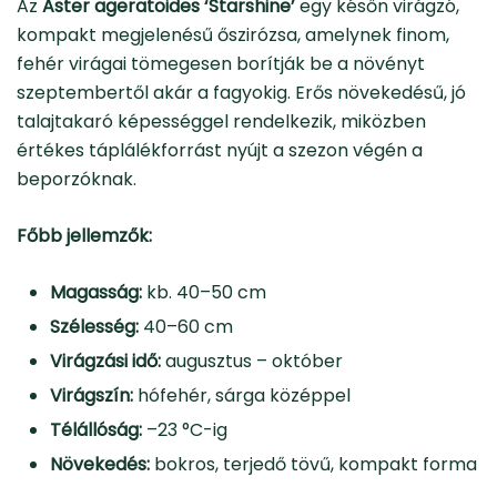
Az
Aster ageratoides ‘Starshine’
egy későn virágzó,
kompakt megjelenésű őszirózsa, amelynek finom,
fehér virágai tömegesen borítják be a növényt
szeptembertől akár a fagyokig. Erős növekedésű, jó
talajtakaró képességgel rendelkezik, miközben
értékes táplálékforrást nyújt a szezon végén a
beporzóknak.
Főbb jellemzők:
Magasság:
kb. 40–50 cm
Szélesség:
40–60 cm
Virágzási idő:
augusztus – október
Virágszín:
hófehér, sárga középpel
Télállóság:
–23 °C-ig
Növekedés:
bokros, terjedő tövű, kompakt forma