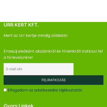
URR KERT KFT.
Mert az Urr kertje mindig zöldebb!
Értesülj elsőként akcióinkról és híreinkről! Iratkozz fel
a hírlevelünkre!
Elfogadom az adatkezelési tájékoztatót.
Gyors Linkek