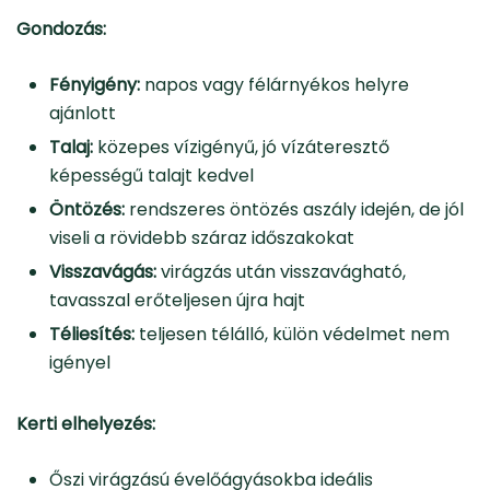
Gondozás:
Fényigény:
napos vagy félárnyékos helyre
ajánlott
Talaj:
közepes vízigényű, jó vízáteresztő
képességű talajt kedvel
Öntözés:
rendszeres öntözés aszály idején, de jól
viseli a rövidebb száraz időszakokat
Visszavágás:
virágzás után visszavágható,
tavasszal erőteljesen újra hajt
Téliesítés:
teljesen télálló, külön védelmet nem
igényel
Kerti elhelyezés:
Őszi virágzású évelőágyásokba ideális