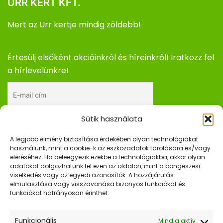
URR KERT KFT.
Mert az Urr kertje mindig zöldebb!
Értesülj elsőként akcióinkról és híreinkről! Iratkozz fel
a hírlevelünkre!
Sütik használata
Elfogadom az adatkezelési tájékoztatót.
A legjobb élmény biztosítása érdekében olyan technológiákat
használunk, mint a cookie-k az eszközadatok tárolására és/vagy
eléréséhez. Ha beleegyezik ezekbe a technológiákba, akkor olyan
adatokat dolgozhatunk fel ezen az oldalon, mint a böngészési
Gyors Linkek
viselkedés vagy az egyedi azonosítók. A hozzájárulás
elmulasztása vagy visszavonása bizonyos funkciókat és
Kezdőlap
funkciókat hátrányosan érinthet.
Webshop
Funkcionális
Mindig aktív