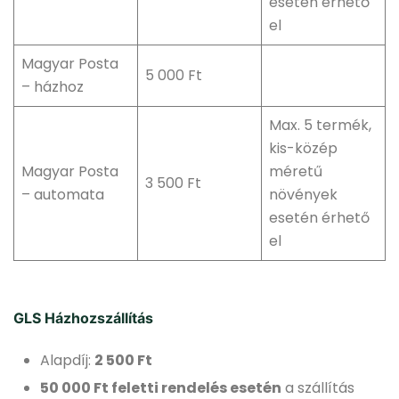
esetén érhető
el
Magyar Posta
5 000 Ft
– házhoz
Max. 5 termék,
kis-közép
Magyar Posta
méretű
3 500 Ft
– automata
növények
esetén érhető
el
GLS Házhozszállítás
Alapdíj:
2 500 Ft
50 000 Ft feletti rendelés esetén
a szállítás