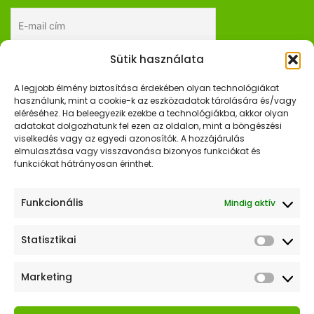
Sütik használata
Elfogadom az adatkezelési tájékoztatót.
A legjobb élmény biztosítása érdekében olyan technológiákat
használunk, mint a cookie-k az eszközadatok tárolására és/vagy
eléréséhez. Ha beleegyezik ezekbe a technológiákba, akkor olyan
adatokat dolgozhatunk fel ezen az oldalon, mint a böngészési
Gyors Linkek
viselkedés vagy az egyedi azonosítók. A hozzájárulás
elmulasztása vagy visszavonása bizonyos funkciókat és
Kezdőlap
funkciókat hátrányosan érinthet.
Webshop
Funkcionális
Mindig aktív
Hasznos Linkek
Statisztikai
ÁSZF
Marketing
Adatkezelési tájékoztató
Szállítás