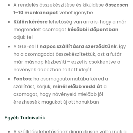
A rendelés összekészítése és kiküldése
összesen
1–10 munkanapot
vehet igénybe
Külön kérésre
lehetőség van arra is, hogy a már
megrendelt csomagot
későbbi időpontban
adjuk fel
A GLS-sel
1 napos szállításra szerződtünk
, így
ha a csomagodat összekészítettük, azt a futár
már másnap kézbesíti – ezzel is csökkentve a
növények dobozban töltött idejét
Fontos:
ha csomagautomatába kéred a
szállítást, kérjük,
minél előbb vedd át
a
csomagot, hogy növényeid mielőbb jól
érezhessék magukat új otthonukban
Egyéb Tudnivalók
A szállítási lehetőségek dinamikusan változnak a