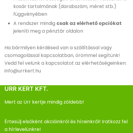
kosár tartalmának (darabszám, méret stb.)
függvényében
A rendszer mindig
csak az elérhető opciókat
jeleníti meg a pénztár oldalon
Ha bármilyen kérdésed van a szállítással vagy
csomagolással kapcsolatban, örömmel segítünk!
Vedd fel velünk a kapcsolatot az elérhetőségeinken:
info@urrkert.hu
URR KERT KFT.
Mert az Urr kertje mindig zöldebb!
Értesülj elsőként akcióinkról és híreinkről! Iratkozz fel
a hírlevelünkre!