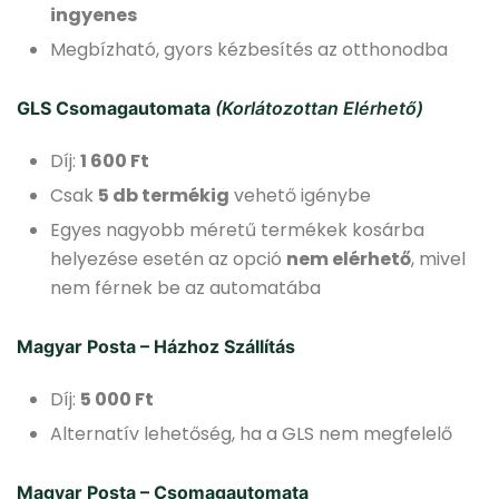
ingyenes
Megbízható, gyors kézbesítés az otthonodba
GLS Csomagautomata
(korlátozottan Elérhető)
Díj:
1 600 Ft
Csak
5 db termékig
vehető igénybe
Egyes nagyobb méretű termékek kosárba
helyezése esetén az opció
nem elérhető
, mivel
nem férnek be az automatába
Magyar Posta – Házhoz Szállítás
Díj:
5 000 Ft
Alternatív lehetőség, ha a GLS nem megfelelő
Magyar Posta – Csomagautomata