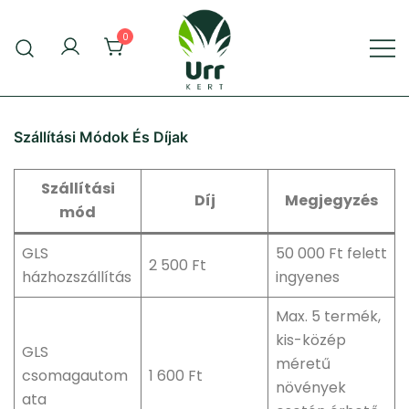
0
Urr Kert Kft. weboldala
Urr Kert Kft.
Szállítási Módok És Díjak
Szállítási
Díj
Megjegyzés
mód
GLS
50 000 Ft felett
2 500 Ft
házhozszállítás
ingyenes
Max. 5 termék,
kis-közép
GLS
méretű
csomagautom
1 600 Ft
növények
ata