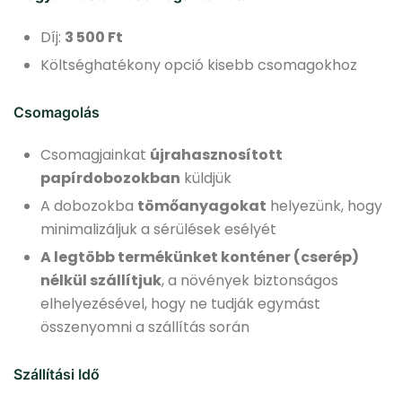
Díj:
3 500 Ft
Költséghatékony opció kisebb csomagokhoz
Csomagolás
Csomagjainkat
újrahasznosított
papírdobozokban
küldjük
A dobozokba
tömőanyagokat
helyezünk, hogy
minimalizáljuk a sérülések esélyét
A legtöbb termékünket konténer (cserép)
nélkül szállítjuk
, a növények biztonságos
elhelyezésével, hogy ne tudják egymást
összenyomni a szállítás során
Szállítási Idő