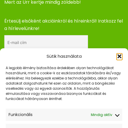
Mert az Urr kertje mindig zöldebb!
Értesülj elsőként akcióinkról és híreinkről! Iratkozz fel
a hírlevelünkre!
Sütik használata
Elfogadom az adatkezelési tájékoztatót.
A legjobb élmény biztosítása érdekében olyan technológiákat
használunk, mint a cookie-k az eszközadatok tárolására és/vagy
eléréséhez. Ha beleegyezik ezekbe a technológiákba, akkor olyan
adatokat dolgozhatunk fel ezen az oldalon, mint a böngészési
Gyors Linkek
viselkedés vagy az egyedi azonosítók. A hozzájárulás
elmulasztása vagy visszavonása bizonyos funkciókat és
Kezdőlap
funkciókat hátrányosan érinthet.
Webshop
Funkcionális
Mindig aktív
Hasznos Linkek