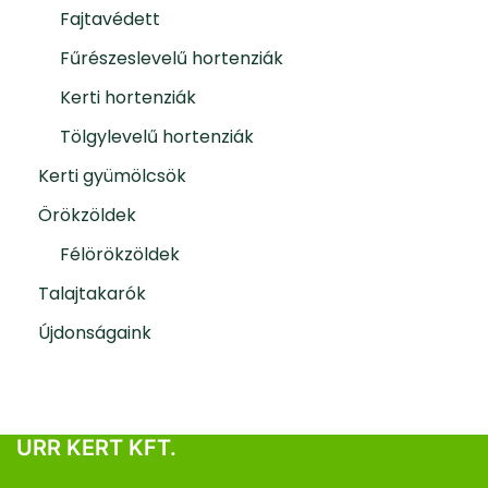
Fajtavédett
Fűrészeslevelű hortenziák
Kerti hortenziák
Tölgylevelű hortenziák
Kerti gyümölcsök
Örökzöldek
Félörökzöldek
Talajtakarók
Újdonságaink
URR KERT KFT.