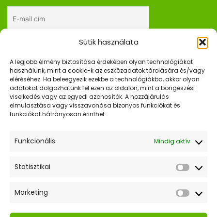
Sütik használata
Elfogadom az adatkezelési tájékoztatót.
A legjobb élmény biztosítása érdekében olyan technológiákat
használunk, mint a cookie-k az eszközadatok tárolására és/vagy
eléréséhez. Ha beleegyezik ezekbe a technológiákba, akkor olyan
adatokat dolgozhatunk fel ezen az oldalon, mint a böngészési
Gyors Linkek
viselkedés vagy az egyedi azonosítók. A hozzájárulás
elmulasztása vagy visszavonása bizonyos funkciókat és
Kezdőlap
funkciókat hátrányosan érinthet.
Webshop
Funkcionális
Mindig aktív
Hasznos Linkek
Statisztikai
Statiszt
ÁSZF
Marketing
Adatkezelési tájékoztató
Market
Szállítás