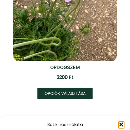
ÖRDÖGSZEM
2200
Ft
Ennek
OPCIÓK VÁLASZTÁSA
a
terméknek
több
variációja
Sütik használata
van.