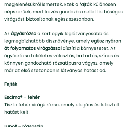
megjelenésükről ismertek. Ezek a fajták különösen
népszerűek, mert kevés gondozás mellett is bőséges
virágzást biztosítanak egész szezonban.
Az
ágyásrózsa
a kert egyik leglátványosabb és
legmegbízhatóbb dísznövénye, amely
egész nyáron
át folyamatos virágzással
díszíti a környezetet. Az
ágyásrózsa tökéletes választás, ha tartós, színes és
könnyen gondozható rózsatípusra vágysz, amely
már az első szezonban is látványos hatást ad.
Fajták
Escimo® – fehér
Tiszta fehér virágú rózsa, amely elegáns és letisztult
hatást kelt.
Lupo® – rózsaszín