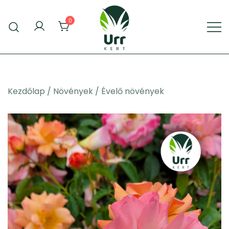
Skip
to
0
content
Urr Kert Kft. weboldala
Urr Kert Kft.
Kezdőlap
/
Növények
/
Évelő növények