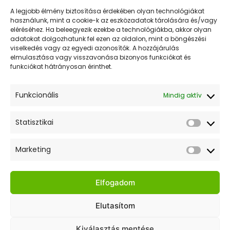
A
URR KERT KFT.
A legjobb élmény biztosítása érdekében olyan technológiákat
változatok
használunk, mint a cookie-k az eszközadatok tárolására és/vagy
Mert az Urr kertje mindig zöldebb!
eléréséhez. Ha beleegyezik ezekbe a technológiákba, akkor olyan
a
adatokat dolgozhatunk fel ezen az oldalon, mint a böngészési
termékoldalon
viselkedés vagy az egyedi azonosítók. A hozzájárulás
elmulasztása vagy visszavonása bizonyos funkciókat és
választhatók
Értesülj elsőként akcióinkról és híreinkről! Iratkozz fel
funkciókat hátrányosan érinthet.
ki
a hírlevelünkre!
Funkcionális
Mindig aktív
Statisztikai
Statiszt
Elfogadom az adatkezelési tájékoztatót.
Marketing
Market
Gyors Linkek
Elfogadom
Kezdőlap
Elutasítom
Webshop
Kiválasztás mentése