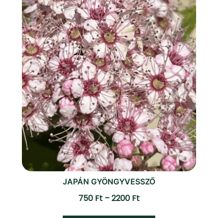
termékoldalon
választhatók
ki
JAPÁN GYÖNGYVESSZŐ
Ártartomány:
750
Ft
–
2200
Ft
750 Ft
Ennek