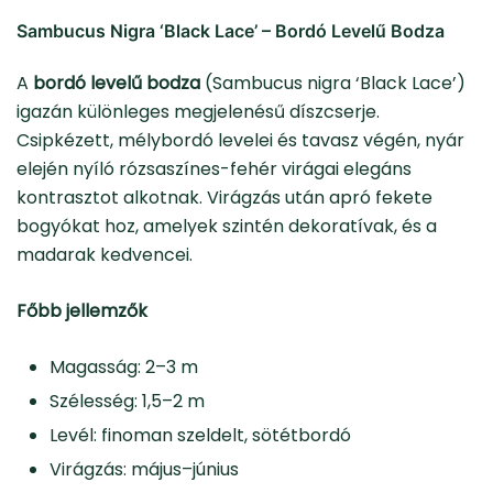
Sambucus Nigra ‘Black Lace’ – Bordó Levelű Bodza
A
bordó levelű bodza
(Sambucus nigra ‘Black Lace’)
igazán különleges megjelenésű díszcserje.
Csipkézett, mélybordó levelei és tavasz végén, nyár
elején nyíló rózsaszínes-fehér virágai elegáns
kontrasztot alkotnak. Virágzás után apró fekete
bogyókat hoz, amelyek szintén dekoratívak, és a
madarak kedvencei.
Főbb jellemzők
Magasság: 2–3 m
Szélesség: 1,5–2 m
Levél: finoman szeldelt, sötétbordó
Virágzás: május–június