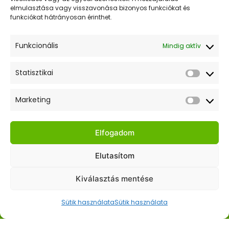
elmulasztása vagy visszavonása bizonyos funkciókat és
választhatók
Értesülj elsőként akcióinkról és híreinkről! Iratkozz fel
funkciókat hátrányosan érinthet.
ki
a hírlevelünkre!
Funkcionális
Mindig aktív
Statisztikai
Statiszt
Elfogadom az adatkezelési tájékoztatót.
Marketing
Market
Gyors Linkek
Elfogadom
Kezdőlap
Elutasítom
Webshop
Kiválasztás mentése
Hasznos Linkek
Sütik használata
Sütik használata
ÁSZF