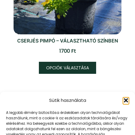
CSERJÉS PIMPÓ – VÁLASZTHATÓ SZÍNBEN
1700
Ft
Ennek
OPCIÓK VÁLASZTÁSA
a
terméknek
több
variációja
Sütik használata
van.
A
URR KERT KFT.
A legjobb élmény biztosítása érdekében olyan technológiákat
változatok
használunk, mint a cookie-k az eszközadatok tárolására és/vagy
Mert az Urr kertje mindig zöldebb!
eléréséhez. Ha beleegyezik ezekbe a technológiákba, akkor olyan
a
adatokat dolgozhatunk fel ezen az oldalon, mint a böngészési
termékoldalon
viselkedés vagy az egyedi azonosítók. A hozzájárulás