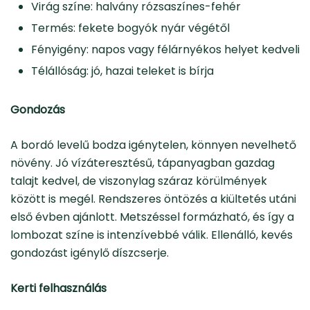
Virág színe: halvány rózsaszínes-fehér
Termés: fekete bogyók nyár végétől
Fényigény: napos vagy félárnyékos helyet kedveli
Télállóság: jó, hazai teleket is bírja
Gondozás
A bordó levelű bodza igénytelen, könnyen nevelhető
növény. Jó vízáteresztésű, tápanyagban gazdag
talajt kedvel, de viszonylag száraz körülmények
között is megél. Rendszeres öntözés a kiültetés utáni
első évben ajánlott. Metszéssel formázható, és így a
lombozat színe is intenzívebbé válik. Ellenálló, kevés
gondozást igénylő díszcserje.
Kerti felhasználás