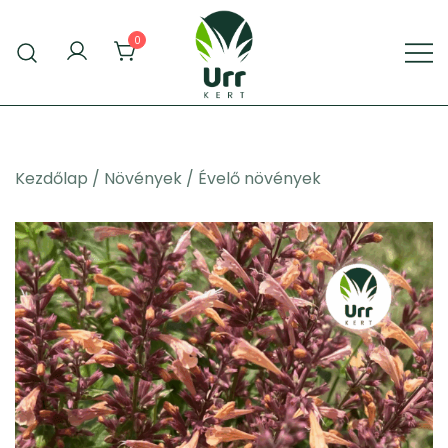
Skip
to
0
content
Urr Kert Kft. weboldala
Urr Kert Kft.
Kezdőlap
/
Növények
/
Évelő növények