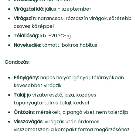
Virágzási idő:
július – szeptember
Virágszín:
narancsos-rózsaszín virágok, sötétebb
csöves középpel
Télállóság:
kb. –20 °C-ig
Növekedés:
tömött, bokros habitus
Gondozás:
Fényigény:
napos helyet igényel, félárnyékban
kevesebbet virágzik
Talaj:
jó vízáteresztő, laza, közepes
tápanyagtartalmú talajt kedvel
Öntözés:
mérsékelt, a pangó vizet nem tolerálja
Visszavágás:
virágzás után érdemes
visszametszeni a kompakt forma megőrzéséhez