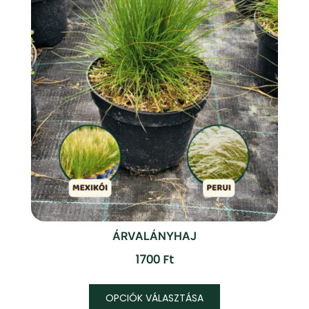
ÁRVALÁNYHAJ
1700
Ft
Ennek
OPCIÓK VÁLASZTÁSA
a