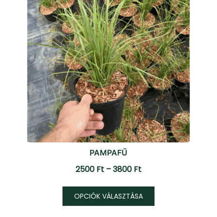
ki
PAMPAFŰ
Ártartomány:
2500
Ft
–
3800
Ft
2500 Ft
Ennek
-
OPCIÓK VÁLASZTÁSA
a
3800 Ft
terméknek