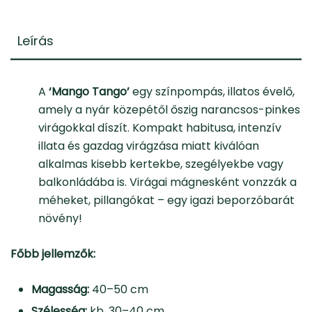
Leírás
A
‘Mango Tango’
egy színpompás, illatos évelő,
amely a nyár közepétől őszig narancsos-pinkes
virágokkal díszít. Kompakt habitusa, intenzív
illata és gazdag virágzása miatt kiválóan
alkalmas kisebb kertekbe, szegélyekbe vagy
balkonládába is. Virágai mágnesként vonzzák a
méheket, pillangókat – egy igazi beporzóbarát
növény!
Főbb jellemzők:
Magasság:
40–50 cm
Szélesség:
kb. 30–40 cm