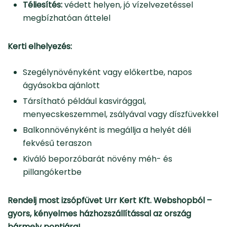
Téliesítés:
védett helyen, jó vízelvezetéssel
megbízhatóan áttelel
Kerti elhelyezés:
Szegélynövényként vagy előkertbe, napos
ágyásokba ajánlott
Társítható például kasvirággal,
menyecskeszemmel, zsályával vagy díszfüvekkel
Balkonnövényként is megállja a helyét déli
fekvésű teraszon
Kiváló beporzóbarát növény méh- és
pillangókertbe
Rendelj most izsópfüvet Urr Kert Kft. Webshopból –
gyors, kényelmes házhozszállítással az ország
bármely pontjára!