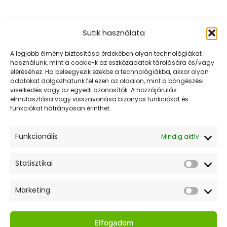
több
variációja
Sütik használata
van.
A
URR KERT KFT.
A legjobb élmény biztosítása érdekében olyan technológiákat
változatok
használunk, mint a cookie-k az eszközadatok tárolására és/vagy
Mert az Urr kertje mindig zöldebb!
eléréséhez. Ha beleegyezik ezekbe a technológiákba, akkor olyan
a
adatokat dolgozhatunk fel ezen az oldalon, mint a böngészési
termékoldalon
viselkedés vagy az egyedi azonosítók. A hozzájárulás
elmulasztása vagy visszavonása bizonyos funkciókat és
választhatók
Értesülj elsőként akcióinkról és híreinkről! Iratkozz fel
funkciókat hátrányosan érinthet.
ki
a hírlevelünkre!
Funkcionális
Mindig aktív
Statisztikai
Statiszt
Elfogadom az adatkezelési tájékoztatót.
Marketing
Market
Gyors Linkek
Elfogadom