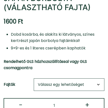
(VÁLASZTHATÓ FAJTA)
1600
Ft
Dobd kosárba, és alakíts ki látványos, színes
kertrészt japán borbolya fajtáinkkal!
9×9-es és 1 literes cserépben kaphatók
Rendelhető GLS házhozszállítással vagy GLS
csomagpontra
Fajták
Japán
-
+
Borbolya