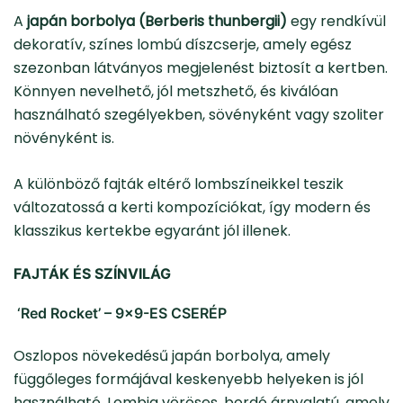
A
japán borbolya (Berberis thunbergii)
egy rendkívül
dekoratív, színes lombú díszcserje, amely egész
szezonban látványos megjelenést biztosít a kertben.
Könnyen nevelhető, jól metszhető, és kiválóan
használható szegélyekben, sövényként vagy szoliter
növényként is.
A különböző fajták eltérő lombszíneikkel teszik
változatossá a kerti kompozíciókat, így modern és
klasszikus kertekbe egyaránt jól illenek.
FAJTÁK ÉS SZÍNVILÁG
‘Red Rocket’ – 9×9-ES CSERÉP
Oszlopos növekedésű japán borbolya, amely
függőleges formájával keskenyebb helyeken is jól
használható. Lombja vöröses, bordó árnyalatú, amely