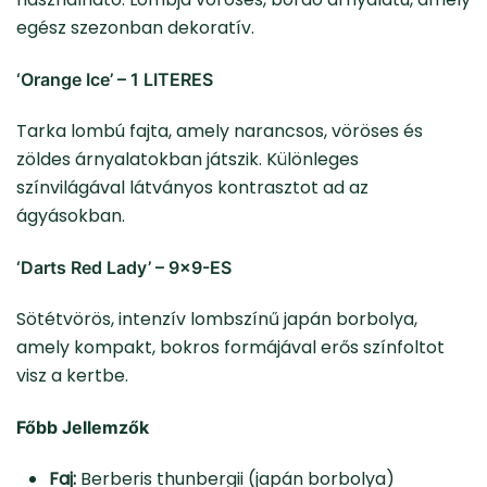
egész szezonban dekoratív.
‘Orange Ice’ – 1 LITERES
Tarka lombú fajta, amely narancsos, vöröses és
zöldes árnyalatokban játszik. Különleges
színvilágával látványos kontrasztot ad az
ágyásokban.
‘Darts Red Lady’ – 9×9-ES
Sötétvörös, intenzív lombszínű japán borbolya,
amely kompakt, bokros formájával erős színfoltot
visz a kertbe.
Főbb Jellemzők
Faj:
Berberis thunbergii (japán borbolya)