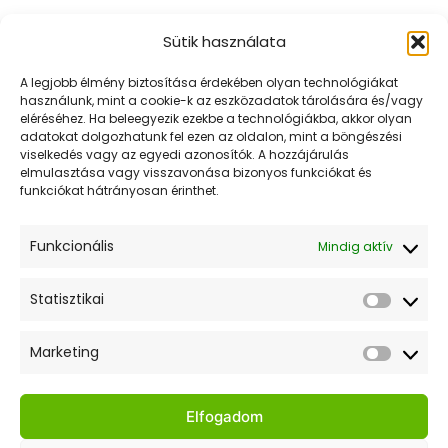
variációja
Sütik használata
van.
A
URR KERT KFT.
A legjobb élmény biztosítása érdekében olyan technológiákat
változatok
használunk, mint a cookie-k az eszközadatok tárolására és/vagy
Mert az Urr kertje mindig zöldebb!
eléréséhez. Ha beleegyezik ezekbe a technológiákba, akkor olyan
a
adatokat dolgozhatunk fel ezen az oldalon, mint a böngészési
termékoldalon
viselkedés vagy az egyedi azonosítók. A hozzájárulás
elmulasztása vagy visszavonása bizonyos funkciókat és
választhatók
Értesülj elsőként akcióinkról és híreinkről! Iratkozz fel
funkciókat hátrányosan érinthet.
ki
a hírlevelünkre!
Funkcionális
Mindig aktív
Statisztikai
Statiszt
Elfogadom az adatkezelési tájékoztatót.
Marketing
Market
Gyors Linkek
Elfogadom