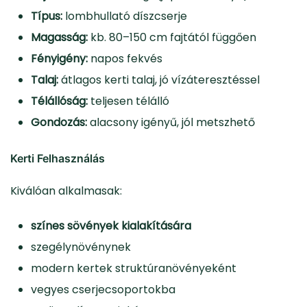
Típus:
lombhullató díszcserje
Magasság:
kb. 80–150 cm fajtától függően
Fényigény:
napos fekvés
Talaj:
átlagos kerti talaj, jó vízáteresztéssel
Télállóság:
teljesen télálló
Gondozás:
alacsony igényű, jól metszhető
Kerti Felhasználás
Kiválóan alkalmasak:
színes sövények kialakítására
szegélynövénynek
modern kertek struktúranövényeként
vegyes cserjecsoportokba