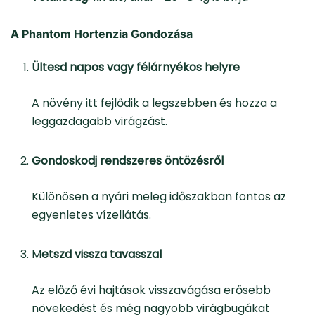
A Phantom Hortenzia Gondozása
Ültesd napos vagy félárnyékos helyre
A növény itt fejlődik a legszebben és hozza a
leggazdagabb virágzást.
Gondoskodj rendszeres öntözésről
Különösen a nyári meleg időszakban fontos az
egyenletes vízellátás.
M
etszd vissza tavasszal
Az előző évi hajtások visszavágása erősebb
növekedést és még nagyobb virágbugákat