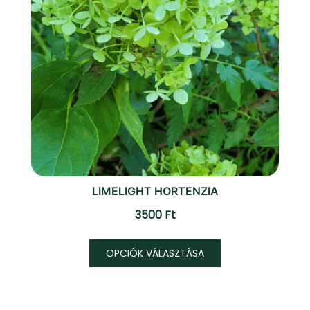
LIMELIGHT HORTENZIA
3500
Ft
Ennek
OPCIÓK VÁLASZTÁSA
a
terméknek
több