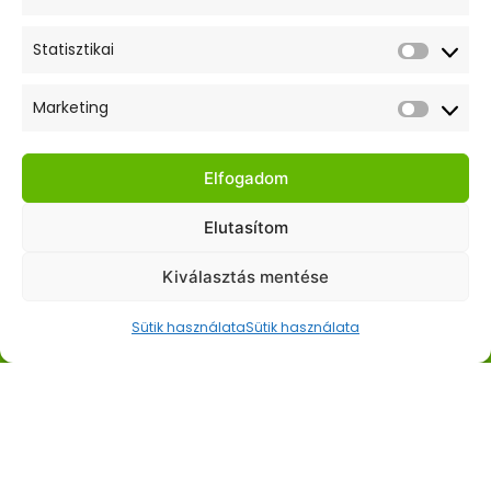
Statisztikai
Statiszt
Elfogadom az adatkezelési tájékoztatót.
Marketing
Market
Gyors Linkek
Elfogadom
Kezdőlap
Elutasítom
Webshop
Kiválasztás mentése
Hasznos Linkek
Sütik használata
Sütik használata
ÁSZF
Adatkezelési tájékoztató
Szállítás