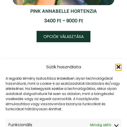
PINK ANNABELLE HORTENZIA
Ártartomány:
3400
Ft
–
9000
Ft
3400 Ft
Ennek
-
OPCIÓK VÁLASZTÁSA
a
9000 Ft
terméknek
több
variációja
Sütik használata
van.
A
URR KERT KFT.
A legjobb élmény biztosítása érdekében olyan technológiákat
változatok
használunk, mint a cookie-k az eszközadatok tárolására és/vagy
Mert az Urr kertje mindig zöldebb!
eléréséhez. Ha beleegyezik ezekbe a technológiákba, akkor olyan
a
adatokat dolgozhatunk fel ezen az oldalon, mint a böngészési
termékoldalon
viselkedés vagy az egyedi azonosítók. A hozzájárulás
elmulasztása vagy visszavonása bizonyos funkciókat és
választhatók
Értesülj elsőként akcióinkról és híreinkről! Iratkozz fel
funkciókat hátrányosan érinthet.
ki
a hírlevelünkre!
Funkcionális
Mindig aktív