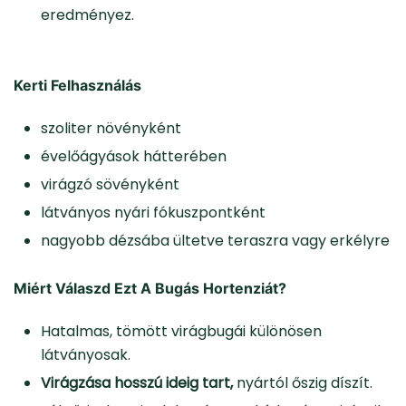
eredményez.
Kerti Felhasználás
szoliter növényként
évelőágyások hátterében
virágzó sövényként
látványos nyári fókuszpontként
nagyobb dézsába ültetve teraszra vagy erkélyre
Miért Válaszd Ezt A Bugás Hortenziát?
Hatalmas, tömött virágbugái különösen
látványosak.
Virágzása hosszú ideig tart,
nyártól őszig díszít.