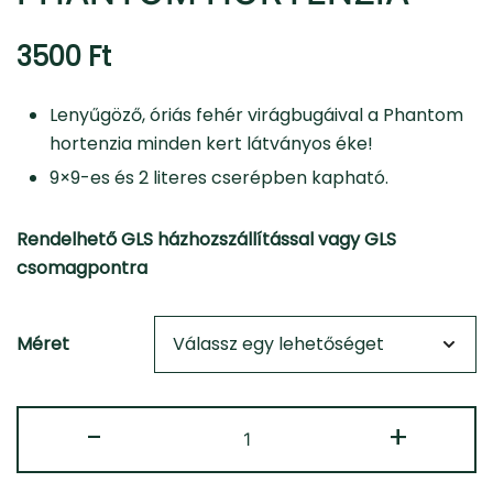
3500
Ft
Lenyűgöző, óriás fehér virágbugáival a Phantom
hortenzia minden kert látványos éke!
9×9-es és 2 literes cserépben kapható.
Rendelhető GLS házhozszállítással vagy GLS
csomagpontra
Méret
Phantom
-
+
Hortenzia
mennyiség