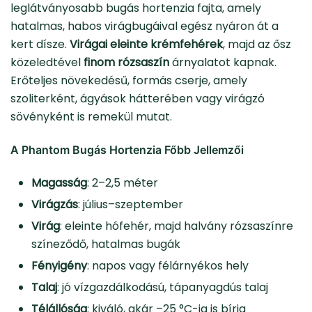
leglátványosabb bugás hortenzia fajta, amely
hatalmas, habos virágbugáival egész nyáron át a
kert dísze.
Virágai eleinte krémfehérek
, majd az ősz
közeledtével
finom rózsaszín
árnyalatot kapnak.
Erőteljes növekedésű, formás cserje, amely
szoliterként, ágyások hátterében vagy virágzó
sövényként is remekül mutat.
A Phantom Bugás Hortenzia Főbb Jellemzői
Magasság
: 2–2,5 méter
Virágzás
: július–szeptember
Virág
: eleinte hófehér, majd halvány rózsaszínre
színeződő, hatalmas bugák
Fényigény
: napos vagy félárnyékos hely
Talaj
: jó vízgazdálkodású, tápanyagdús talaj
Télállóság
: kiváló, akár –25 °C-ig is bírja