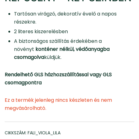
Tartósan virágzó, dekoratív évelő a napos
részekre.
2 literes kiszerelésben
A biztonságos szállítás érdekében a
növényt
konténer nélkül, védőanyagba
csomagolva
küldjük.
Rendelhető GLS házhozszállítással vagy GLS
csomagpontra
Ez a termék jelenleg nincs készleten és nem
megvásárolható.
CIKKSZÁM:
FALI_VIOLA_LILA