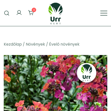
Skip
to
0
content
Urr Kert Kft. weboldala
Urr Kert Kft.
Kezdőlap
/
Növények
/
Évelő növények