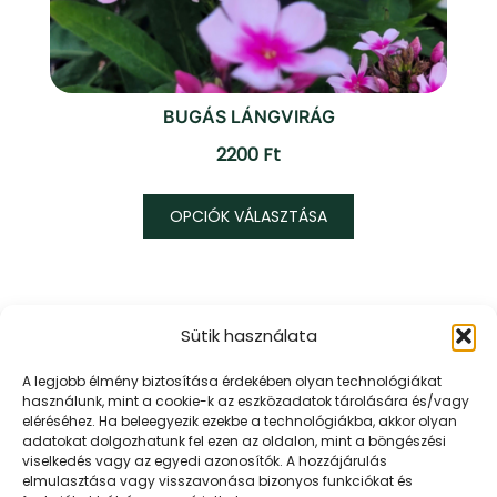
BUGÁS LÁNGVIRÁG
2200
Ft
Ennek
OPCIÓK VÁLASZTÁSA
a
terméknek
több
variációja
Sütik használata
van.
A
URR KERT KFT.
A legjobb élmény biztosítása érdekében olyan technológiákat
változatok
használunk, mint a cookie-k az eszközadatok tárolására és/vagy
Mert az Urr kertje mindig zöldebb!
eléréséhez. Ha beleegyezik ezekbe a technológiákba, akkor olyan
a
adatokat dolgozhatunk fel ezen az oldalon, mint a böngészési
termékoldalon
viselkedés vagy az egyedi azonosítók. A hozzájárulás
elmulasztása vagy visszavonása bizonyos funkciókat és
választhatók
Értesülj elsőként akcióinkról és híreinkről! Iratkozz fel