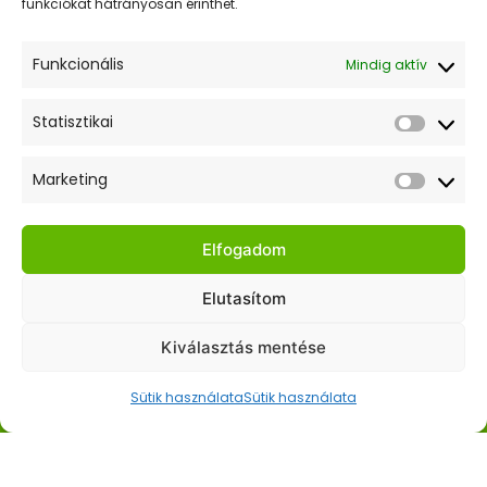
funkciókat hátrányosan érinthet.
ki
a hírlevelünkre!
Funkcionális
Mindig aktív
Statisztikai
Statiszt
Elfogadom az adatkezelési tájékoztatót.
Marketing
Market
Gyors Linkek
Elfogadom
Kezdőlap
Elutasítom
Webshop
Kiválasztás mentése
Hasznos Linkek
Sütik használata
Sütik használata
ÁSZF
Adatkezelési tájékoztató