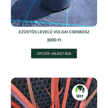
EZÜSTÖS LEVELŰ VOLGAI CSENKESZ
2000
Ft
Ennek
OPCIÓK VÁLASZTÁSA
a
terméknek
több
variációja
van.
A
változatok
a
termékoldalon