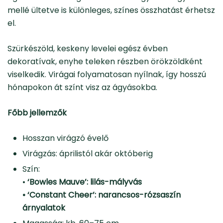
mellé ültetve is különleges, színes összhatást érhetsz
el.
Szürkészöld, keskeny levelei egész évben
dekoratívak, enyhe teleken részben örökzöldként
viselkedik. Virágai folyamatosan nyílnak, így hosszú
hónapokon át színt visz az ágyásokba.
Főbb jellemzők
Hosszan virágzó évelő
Virágzás: áprilistól akár októberig
Szín:
•
‘Bowles Mauve’: lilás-mályvás
• ‘Constant Cheer’: narancsos-rózsaszín
árnyalatok