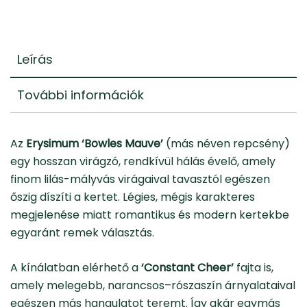
Leírás
További információk
Az
Erysimum ‘Bowles Mauve’
(más néven repcsény)
egy hosszan virágzó, rendkívül hálás évelő, amely
finom lilás-mályvás virágaival tavasztól egészen
őszig díszíti a kertet. Légies, mégis karakteres
megjelenése miatt romantikus és modern kertekbe
egyaránt remek választás.
A kínálatban elérhető a
‘Constant Cheer’
fajta is,
amely melegebb, narancsos–rószaszín árnyalataival
egészen más hangulatot teremt. Így akár egymás