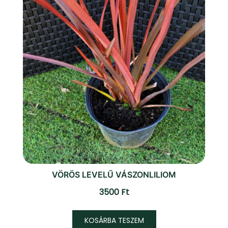
választhatók
ki
VÖRÖS LEVELŰ VÁSZONLILIOM
3500
Ft
KOSÁRBA TESZEM