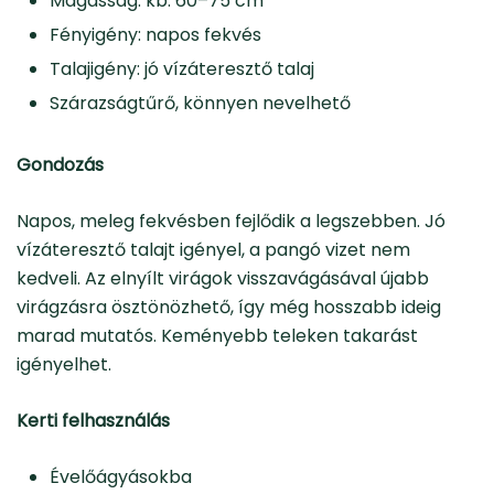
Magasság: kb. 60–75 cm
Fényigény: napos fekvés
Talajigény: jó vízáteresztő talaj
Szárazságtűrő, könnyen nevelhető
Gondozás
Napos, meleg fekvésben fejlődik a legszebben. Jó
vízáteresztő talajt igényel, a pangó vizet nem
kedveli. Az elnyílt virágok visszavágásával újabb
virágzásra ösztönözhető, így még hosszabb ideig
marad mutatós. Keményebb teleken takarást
igényelhet.
Kerti felhasználás
Évelőágyásokba