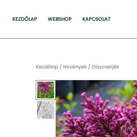
Skip
to
KEZDŐLAP
WEBSHOP
KAPCSOLAT
content
Kezdőlap
/
Növények
/
Díszcserjék