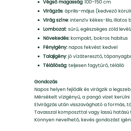
Végső magasság
: 100–150 cm
Virágzás
: április–május (kedvező kör
Virág színe
: intenzív kékes-lila, illato
Lombozat
: sűrű, egészséges zöld levél
Növekedés:
kompakt, bokros habitus
Fényigény:
napos fekvést kedvel
Talajigény
: jó vízáteresztő, tápanyagb
Télállóság
: teljesen fagytűrő, télálló
Gondozás
Napos helyen fejlődik és virágzik a legsze
Mérsékelt vízigényű, a pangó vizet kerülni 
Elvirágzás után visszavágható a formás,
Tavasszal komposzttal vagy lassú hatás
Könnyen nevelhető, kevés gondozást igény