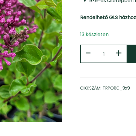
9×9-es cserépben 
Rendelhető GLS házhoz
13 készleten
Törpe
-
+
Orgona
mennyiség
CIKKSZÁM:
TRPORG_9x9