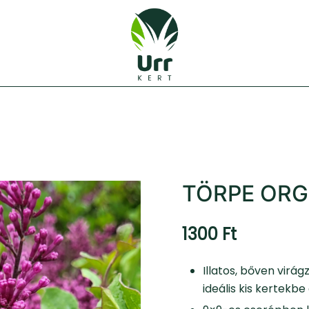
Urr Kert Kft. weboldala
Urr Kert Kft.
TÖRPE OR
1300
Ft
Illatos, bőven virá
ideális kis kertekbe