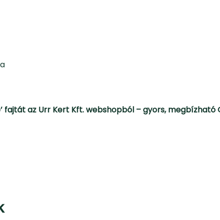
ra
 fajtát az Urr Kert Kft. webshopból – gyors, megbízható 
k