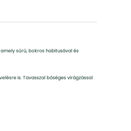
 amely sűrű, bokros habitusával és
elésre is. Tavasszal bőséges virágzással