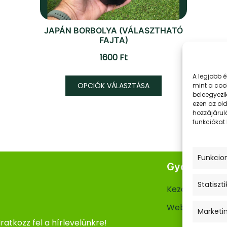
JAPÁN BORBOLYA (VÁLASZTHATÓ
FAJTA)
1600
Ft
Ennek
A legjobb 
OPCIÓK VÁLASZTÁSA
mint a coo
a
beleegyezi
terméknek
ezen az ol
hozzájárul
több
funkciókat
variációja
van.
A
Funkcion
Gyors Linke
változatok
a
Statiszti
Kezdőlap
termékoldalon
Webshop
választhatók
Marketi
ki
Iratkozz fel a hírlevelünkre!