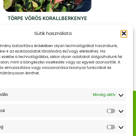
TÖRPE VÖRÖS KORALLBERKENYE
Ártartomány:
3200
Ft
–
7500
Ft
Sütik használata
3200 Ft
Ennek
-
OPCIÓK VÁLASZTÁSA
élmény biztosítása érdekében olyan technológiákat használunk,
a
7500 Ft
kie-k az eszközadatok tárolására és/vagy eléréséhez. Ha
terméknek
k ezekbe a technológiákba, akkor olyan adatokat dolgozhatunk fel
dalon, mint a böngészési viselkedés vagy az egyedi azonosítók. A
több
ás elmulasztása vagy visszavonása bizonyos funkciókat és
variációja
 hátrányosan érinthet.
van.
A
ális
változatok
Mindig aktív
k
Hasznos Linkek
a
termékoldalon
kai
ÁSZF
Statiszti
választhatók
Adatkezelési tájékoztató
ki
ng
Marketi
Szállítás