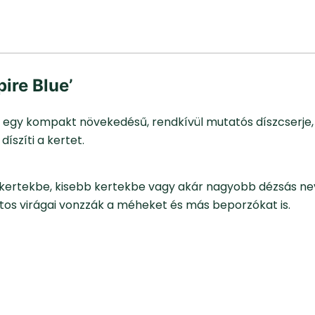
ire Blue’
a egy kompakt növekedésű, rendkívül mutatós díszcserje,
díszíti a kertet.
őkertekbe, kisebb kertekbe vagy akár nagyobb dézsás nev
atos virágai vonzzák a méheket és más beporzókat is.