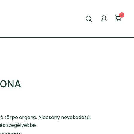
0
GONA
gzó törpe orgona. Alacsony növekedésű,
 és szegélyekbe.