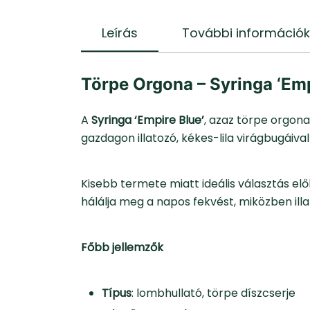
Leírás
További információk
Törpe Orgona – Syringa ‘Emp
A
Syringa ‘Empire Blue’
, azaz törpe orgon
gazdagon illatozó, kékes-lila virágbugáival 
Kisebb termete miatt ideális választás el
hálálja meg a napos fekvést, miközben ill
Főbb jellemzők
Típus
: lombhullató, törpe díszcserje