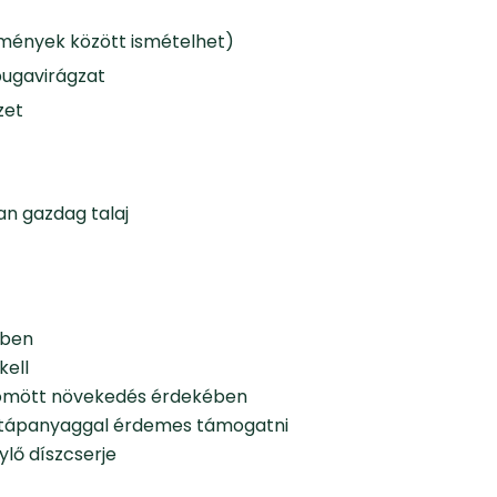
ülmények között ismételhet)
s bugavirágzat
zet
an gazdag talaj
bben
kell
 tömött növekedés érdekében
ú tápanyaggal érdemes támogatni
lő díszcserje