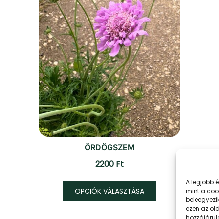
ÖRDÖGSZEM
2200
Ft
Ennek
A legjobb 
OPCIÓK VÁLASZTÁSA
mint a coo
a
beleegyezi
nek
terméknek
ezen az ol
hozzájárul