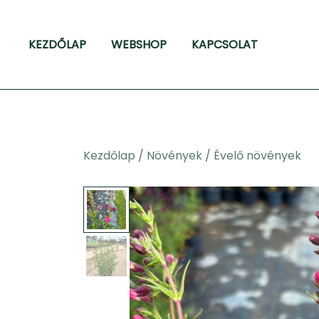
Skip
to
KEZDŐLAP
WEBSHOP
KAPCSOLAT
content
Kezdőlap
/
Növények
/
Évelő növények