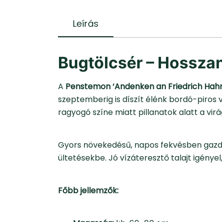
Leírás
Bugtölcsér – Hosszan
A
Penstemon ‘Andenken an Friedrich Hah
szeptemberig is díszít élénk bordó-piros v
ragyogó színe miatt pillanatok alatt a vir
Gyors növekedésű, napos fekvésben gazdag
ültetésekbe. Jó vízáteresztő talajt igénye
Főbb jellemzők: