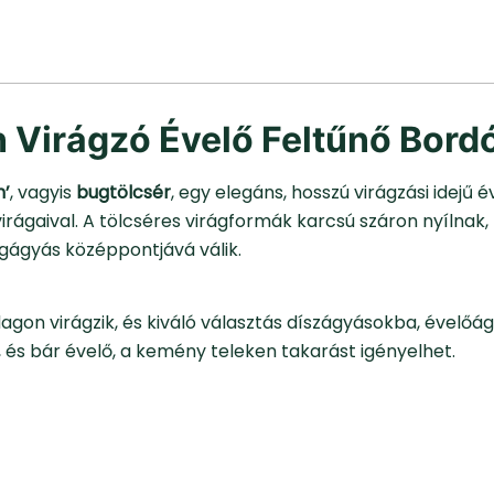
 Virágzó Évelő Feltűnő Bord
n’
, vagyis
bugtölcsér
, egy elegáns, hosszú virágzási idejű
irágaival. A tölcséres virágformák karcsú száron nyílnak,
ágágyás középpontjává válik.
on virágzik, és kiváló választás díszágyásokba, évelőá
l, és bár évelő, a kemény teleken takarást igényelhet.