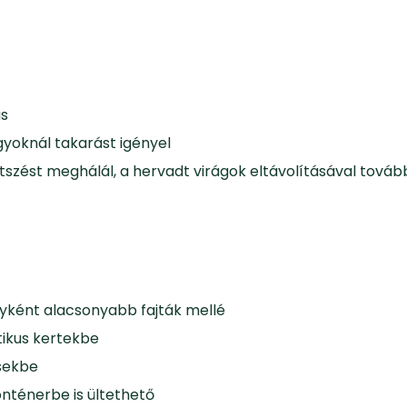
ús
gyoknál takarást igényel
zést meghálál, a hervadt virágok eltávolításával tovább
ként alacsonyabb fajták mellé
ikus kertekbe
ésekbe
ténerbe is ültethető