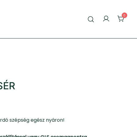
0
SÉR
ordó szépség egész nyáron!