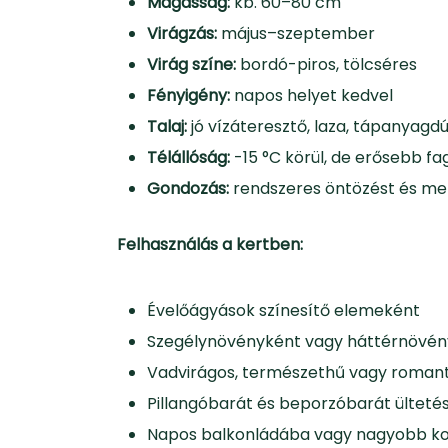
Magasság:
kb. 60–80 cm
Virágzás:
május–szeptember
Virág színe:
bordó-piros, tölcséres
Fényigény:
napos helyet kedvel
Talaj:
jó vízáteresztő, laza, tápanyagd
Télállóság:
-15 °C körül, de erősebb fa
Gondozás:
rendszeres öntözést és mets
Felhasználás a kertben:
Évelőágyások színesítő elemeként
Szegélynövényként vagy háttérnövény
Vadvirágos, természethű vagy romant
Pillangóbarát és beporzóbarát ültet
Napos balkonládába vagy nagyobb kon