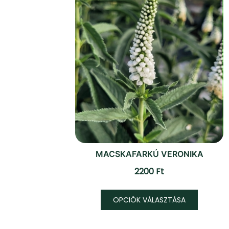
MACSKAFARKÚ VERONIKA
2200
Ft
Ennek
OPCIÓK VÁLASZTÁSA
a
termék