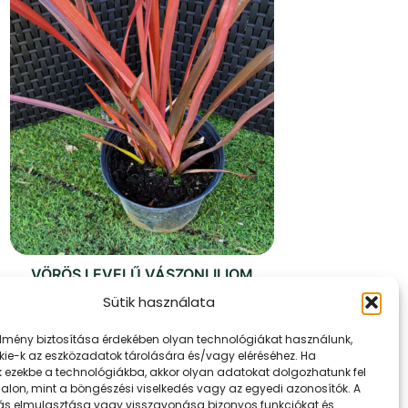
VÖRÖS LEVELŰ VÁSZONLILIOM
Sütik használata
3500
Ft
élmény biztosítása érdekében olyan technológiákat használunk,
KOSÁRBA TESZEM
kie-k az eszközadatok tárolására és/vagy eléréséhez. Ha
k ezekbe a technológiákba, akkor olyan adatokat dolgozhatunk fel
dalon, mint a böngészési viselkedés vagy az egyedi azonosítók. A
ás elmulasztása vagy visszavonása bizonyos funkciókat és