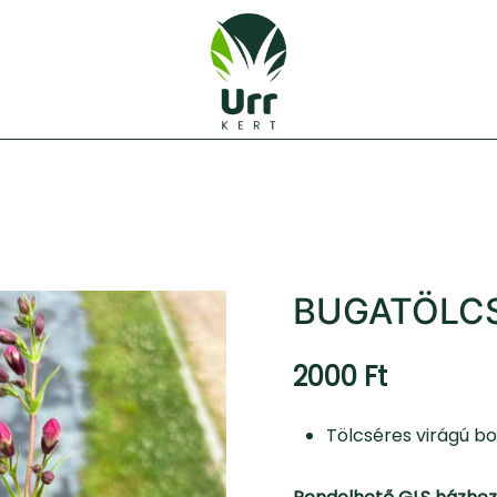
Urr Kert Kft. weboldala
Urr Kert Kft.
BUGATÖLC
2000
Ft
Tölcséres virágú b