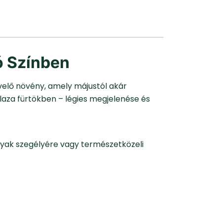
ó Színben
 évelő növény, amely májustól akár
 laza fürtökben – légies megjelenése és
gyak szegélyére vagy természetközeli