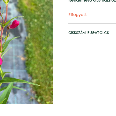
Rendelhető GLS házhoz
Elfogyott
CIKKSZÁM:
BUGATOLCS