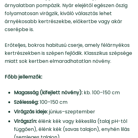
árnyalatban pompázik. Nyár elejétől egészen őszig
folyamatosan virágzik, kiváló választás lehet
árnyékosabb kertrészekbe, előkertbe vagy akár
cserépbe is.
Erőteljes, bokros habitusú cserje, amely félárnyékos
kertrészekben is szépen fejlődik. Klasszikus szépsége
miatt sok kertben elmaradhatatlan növény.
Főbb jellemzők:
Magasság (kifejlett növény):
kb. 100–150 cm
Szélesség:
100–150 cm
Virágzás ideje:
június–szeptember
Virágszín:
élénk kék vagy kékeslila (talaj pH-tól
függően), élénk kék (savas talajon), enyhén lilás
(semleges talajon)