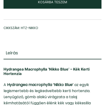
KOSÁRBA TESZEM
CIKKSZÁM:
HTZ-NIKKO
Leírás
Hydrangea Macrophylla ’Nikko Blue’ – Kék Kerti
Hortenzia
A
Hydrangea macrophylla ’Nikko Blue’
az egyik
legismertebb és legkedveltebb kerti hortenzia.
Lenyűgöző, gömb alakú virágzata a talaj
kémhatásától függően élénk kék vagy kékeslila