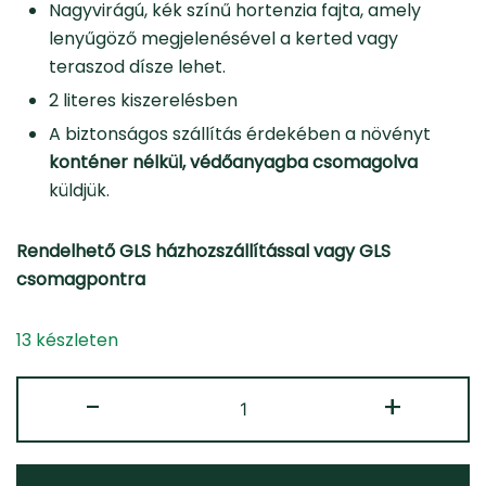
Nagyvirágú, kék színű hortenzia fajta, amely
lenyűgöző megjelenésével a kerted vagy
teraszod dísze lehet.
2 literes kiszerelésben
A biztonságos szállítás érdekében a növényt
konténer nélkül, védőanyagba csomagolva
küldjük.
Rendelhető GLS házhozszállítással vagy GLS
csomagpontra
13 készleten
Hortenzia
-
+
'Nikko
Blue'
mennyiség