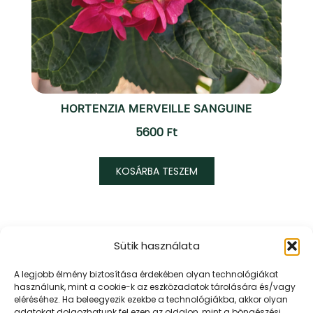
HORTENZIA MERVEILLE SANGUINE
5600
Ft
KOSÁRBA TESZEM
Sütik használata
URR KERT KFT.
A legjobb élmény biztosítása érdekében olyan technológiákat
használunk, mint a cookie-k az eszközadatok tárolására és/vagy
Mert az Urr kertje mindig zöldebb!
eléréséhez. Ha beleegyezik ezekbe a technológiákba, akkor olyan
adatokat dolgozhatunk fel ezen az oldalon, mint a böngészési