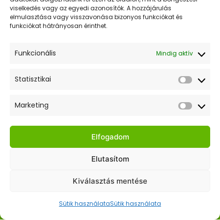
viselkedés vagy az egyedi azonosítók. A hozzájárulás
elmulasztása vagy visszavonása bizonyos funkciókat és
Értesülj elsőként akcióinkról és híreinkről! Iratkozz fel
funkciókat hátrányosan érinthet.
a hírlevelünkre!
Funkcionális
Mindig aktív
Statisztikai
Statiszt
Elfogadom az adatkezelési tájékoztatót.
Marketing
Market
Gyors Linkek
Elfogadom
Kezdőlap
Elutasítom
Webshop
Kiválasztás mentése
Hasznos Linkek
Sütik használata
Sütik használata