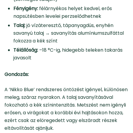
Fényigény:
félárnyékos helyet kedvel, erős
napsütésben levelei perzselődhetnek
Talaj:
jó vízáteresztő, tápanyagdús, enyhén
savanyú talaj → savanyítás alumíniumszulfáttal
fokozza a kék színt
Télállóság:
–18 °C-ig, hidegebb teleken takarás
javasolt
Gondozás:
A ’Nikko Blue’ rendszeres öntözést igényel, különösen
meleg, száraz nyarakon. A talaj savanyításával
fokozható a kék színintenzitás. Metszést nem igényli
erősen, a virágokat a korábbi évi hajtásokon hozza,
ezért csak az elöregedett vagy elszáradt részek
eltávolítását ajánljuk.