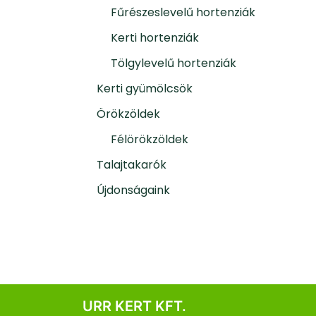
Fűrészeslevelű hortenziák
Kerti hortenziák
Tölgylevelű hortenziák
Kerti gyümölcsök
Örökzöldek
Félörökzöldek
Talajtakarók
Újdonságaink
URR KERT KFT.