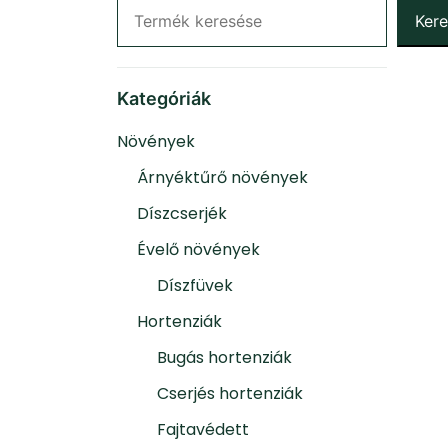
Ker
Kategóriák
Növények
Árnyéktűrő növények
Díszcserjék
Évelő növények
Díszfüvek
Hortenziák
Bugás hortenziák
Cserjés hortenziák
Fajtavédett