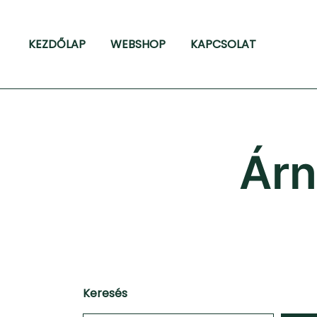
Skip
to
KEZDŐLAP
WEBSHOP
KAPCSOLAT
content
Árn
Keresés