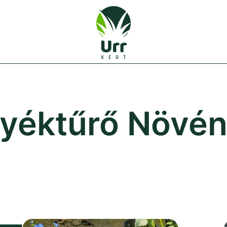
Urr Kert Kft. weboldala
Urr Kert Kft.
yéktűrő Növé