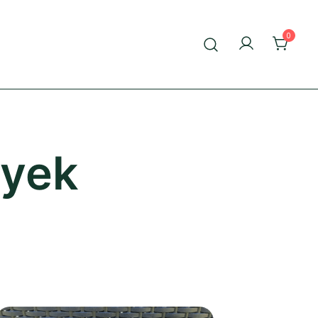
0
nyek