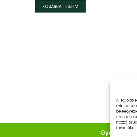
KOSÁRBA TESZEM
v
A legjobb 
k
mint a coo
beleegyezi
ezen az ol
hozzájárul
funkciókat
Gyors Linke