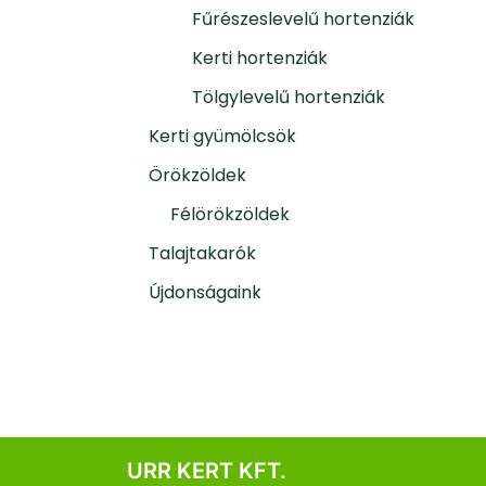
Fűrészeslevelű hortenziák
Kerti hortenziák
Tölgylevelű hortenziák
Kerti gyümölcsök
Örökzöldek
Félörökzöldek
Talajtakarók
Újdonságaink
URR KERT KFT.