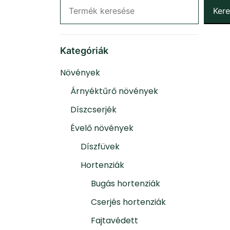
Ker
Kategóriák
Növények
Árnyéktűrő növények
Díszcserjék
Évelő növények
Díszfüvek
Hortenziák
Bugás hortenziák
Cserjés hortenziák
Fajtavédett