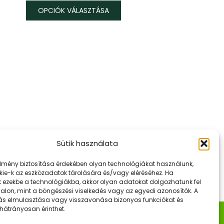
1500 Ft
OPCIÓK VÁLASZTÁSA
-
Ennek
1800 Ft
a
terméknek
több
ariációja
van.
A
változatok
a
termékoldalon
Sütik használata
választhatók
élmény biztosítása érdekében olyan technológiákat használunk,
i
kie-k az eszközadatok tárolására és/vagy eléréséhez. Ha
k ezekbe a technológiákba, akkor olyan adatokat dolgozhatunk fel
dalon, mint a böngészési viselkedés vagy az egyedi azonosítók. A
ás elmulasztása vagy visszavonása bizonyos funkciókat és
 hátrányosan érinthet.
k
Hasznos Linkek