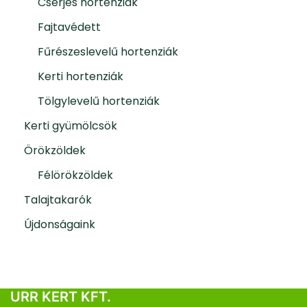
Cserjés hortenziák
Fajtavédett
Fűrészeslevelű hortenziák
Kerti hortenziák
Tölgylevelű hortenziák
Kerti gyümölcsök
Örökzöldek
Félörökzöldek
Talajtakarók
Újdonságaink
URR KERT KFT.