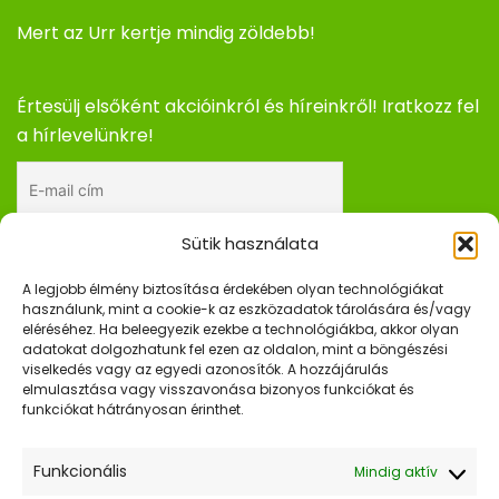
Mert az Urr kertje mindig zöldebb!
Értesülj elsőként akcióinkról és híreinkről! Iratkozz fel
a hírlevelünkre!
Sütik használata
Elfogadom az adatkezelési tájékoztatót.
A legjobb élmény biztosítása érdekében olyan technológiákat
használunk, mint a cookie-k az eszközadatok tárolására és/vagy
eléréséhez. Ha beleegyezik ezekbe a technológiákba, akkor olyan
adatokat dolgozhatunk fel ezen az oldalon, mint a böngészési
Gyors Linkek
viselkedés vagy az egyedi azonosítók. A hozzájárulás
elmulasztása vagy visszavonása bizonyos funkciókat és
Kezdőlap
funkciókat hátrányosan érinthet.
Webshop
Funkcionális
Mindig aktív