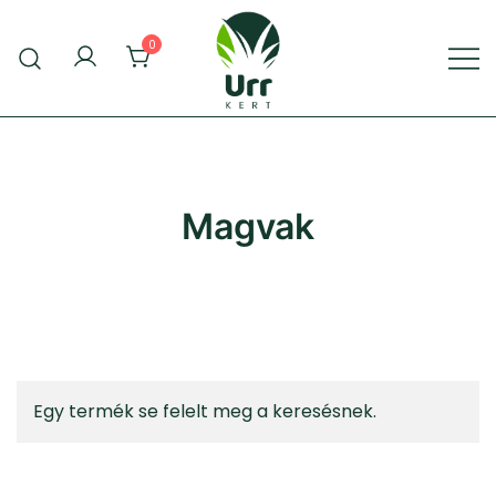
Skip
to
0
content
Urr Kert Kft. weboldala
Urr Kert Kft.
Magvak
Egy termék se felelt meg a keresésnek.