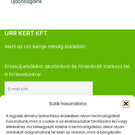
Újdonságaink
URR KERT KFT.
Mert az Urr kertje mindig zöldebb!
Értesülj elsőként akcióinkról és híreinkről! Iratkozz fel
a hírlevelünkre!
Sütik használata
Elfogadom az adatkezelési tájékoztatót.
A legjobb élmény biztosítása érdekében olyan technológiákat
használunk, mint a cookie-k az eszközadatok tárolására és/vagy
eléréséhez. Ha beleegyezik ezekbe a technológiákba, akkor olyan
adatokat dolgozhatunk fel ezen az oldalon, mint a böngészési