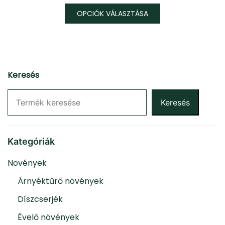
OPCIÓK VÁLASZTÁSA
Ennek
a
terméknek
több
Keresés
variációja
van.
Keresés
A
változatok
a
Kategóriák
termékoldalon
választhatók
Növények
ki
Árnyéktűrő növények
Díszcserjék
Évelő növények