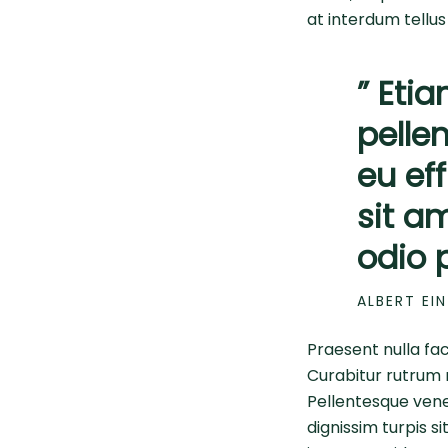
at interdum tellus
” Etia
pelle
eu ef
sit a
odio 
ALBERT EI
Praesent nulla faci
Curabitur rutrum m
Pellentesque venen
dignissim turpis 