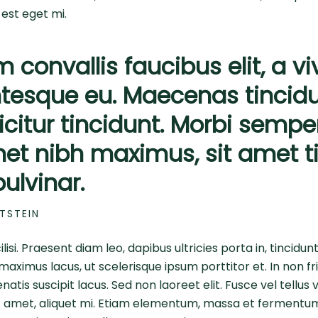
 est eget mi.
m convallis faucibus elit, a viv
ntesque eu. Maecenas tincid
ficitur tincidunt. Morbi semp
met nibh maximus, sit amet t
pulvinar.
NTSTEIN
lisi. Praesent diam leo, dapibus ultricies porta in, tincidu
aximus lacus, ut scelerisque ipsum porttitor et. In non frin
atis suscipit lacus. Sed non laoreet elit. Fusce vel tellus 
sit amet, aliquet mi. Etiam elementum, massa et fermentum