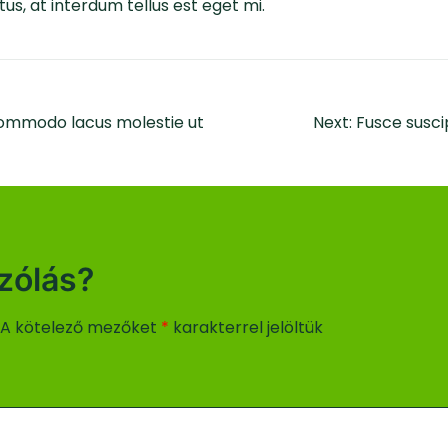
s, at interdum tellus est eget mi.
 commodo lacus molestie ut
Next:
Fusce suscip
zólás?
A kötelező mezőket
*
karakterrel jelöltük