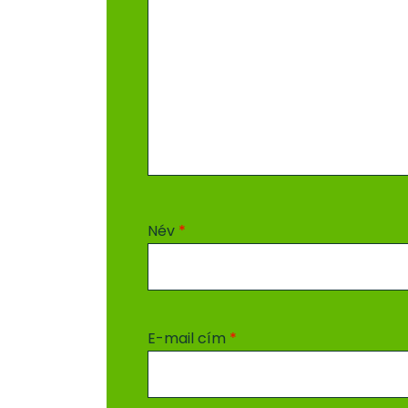
Név
*
E-mail cím
*