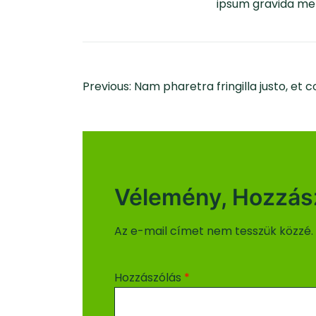
ipsum gravida metu
Bejegyzés
Previous:
Nam pharetra fringilla justo, et
Navigáció
Vélemény, Hozzás
Az e-mail címet nem tesszük közzé.
Hozzászólás
*