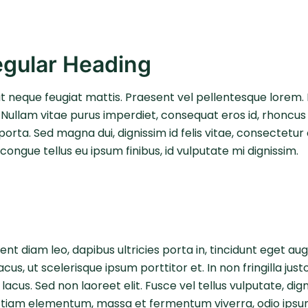
egular Heading
t neque feugiat mattis. Praesent vel pellentesque lorem.
. Nullam vitae purus imperdiet, consequat eros id, rhoncus or
 porta. Sed magna dui, dignissim id felis vitae, consectetu
 congue tellus eu ipsum finibus, id vulputate mi dignissim.
esent diam leo, dapibus ultricies porta in, tincidunt eget au
us, ut scelerisque ipsum porttitor et. In non fringilla just
lacus. Sed non laoreet elit. Fusce vel tellus vulputate, dign
 Etiam elementum, massa et fermentum viverra, odio ipsu