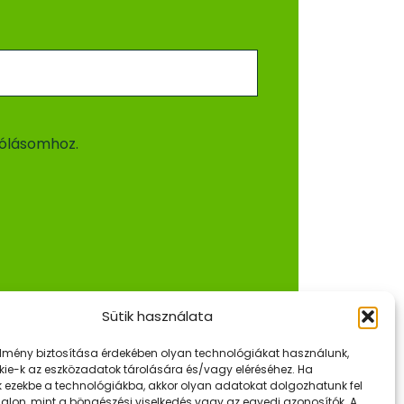
ólásomhoz.
Sütik használata
élmény biztosítása érdekében olyan technológiákat használunk,
kie-k az eszközadatok tárolására és/vagy eléréséhez. Ha
k ezekbe a technológiákba, akkor olyan adatokat dolgozhatunk fel
dalon, mint a böngészési viselkedés vagy az egyedi azonosítók. A