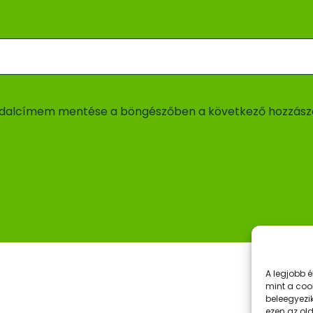
ldalcímem mentése a böngészőben a következő hozzász
A legjobb 
mint a coo
beleegyezi
ezen az ol