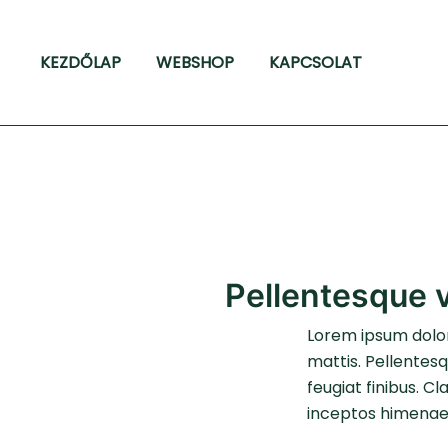
Skip
to
KEZDŐLAP
WEBSHOP
KAPCSOLAT
content
Pellentesque v
Lorem ipsum dolor 
mattis. Pellentesq
feugiat finibus. C
inceptos himenaeo