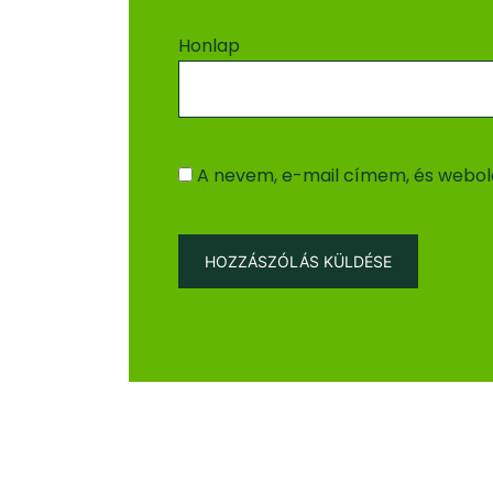
Honlap
A nevem, e-mail címem, és webo