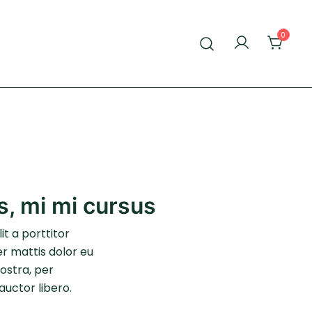
0
s, mi mi cursus
it a porttitor
er mattis dolor eu
nostra, per
auctor libero.