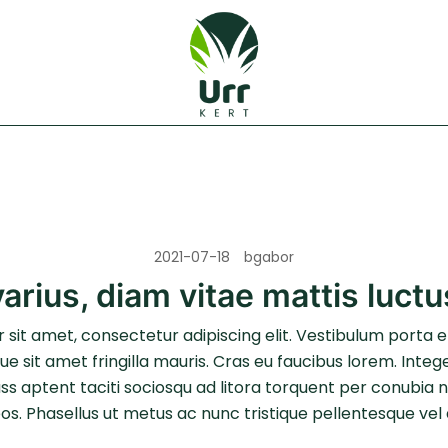
Urr Kert Kft. weboldala
Urr Kert Kft.
2021-07-18
bgabor
arius, diam vitae mattis luctu
sit amet, consectetur adipiscing elit. Vestibulum porta el
ue sit amet fringilla mauris. Cras eu faucibus lorem. Integ
lass aptent taciti sociosqu ad litora torquent per conubia 
s. Phasellus ut metus ac nunc tristique pellentesque vel 