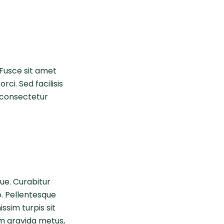
 Fusce sit amet
ci. Sed facilisis
r consectetur
gue. Curabitur
o. Pellentesque
issim turpis sit
m gravida metus,