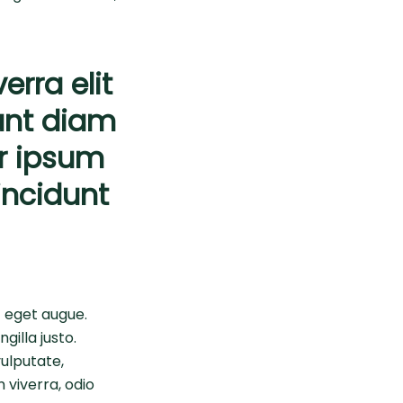
erra elit
unt diam
er ipsum
incidunt
nt eget augue.
gilla justo.
vulputate,
 viverra, odio