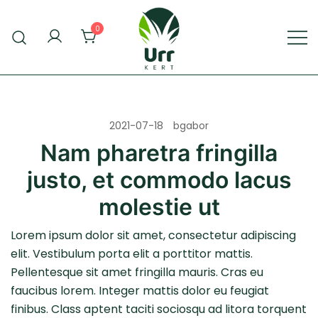
Skip
to
0
content
Urr Kert Kft. weboldala
Urr Kert Kft.
2021-07-18
bgabor
Nam pharetra fringilla
justo, et commodo lacus
molestie ut
Lorem ipsum dolor sit amet, consectetur adipiscing
elit. Vestibulum porta elit a porttitor mattis.
Pellentesque sit amet fringilla mauris. Cras eu
faucibus lorem. Integer mattis dolor eu feugiat
finibus. Class aptent taciti sociosqu ad litora torquent