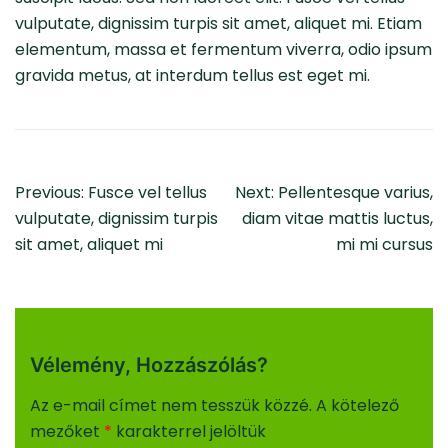
vulputate, dignissim turpis sit amet, aliquet mi. Etiam
elementum, massa et fermentum viverra, odio ipsum
gravida metus, at interdum tellus est eget mi.
Bejegyzés
Previous:
Fusce vel tellus
Next:
Pellentesque varius,
Navigáció
vulputate, dignissim turpis
diam vitae mattis luctus,
sit amet, aliquet mi
mi mi cursus
Vélemény, Hozzászólás?
Az e-mail címet nem tesszük közzé.
A kötelező
mezőket
*
karakterrel jelöltük