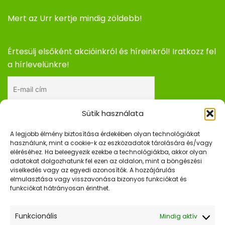
Mert az Urr kertje mindig zöldebb!
Értesülj elsőként akcióinkról és híreinkről! Iratkozz fel
a hírlevelünkre!
Sütik használata
Elfogadom az adatkezelési tájékoztatót.
A legjobb élmény biztosítása érdekében olyan technológiákat
használunk, mint a cookie-k az eszközadatok tárolására és/vagy
eléréséhez. Ha beleegyezik ezekbe a technológiákba, akkor olyan
adatokat dolgozhatunk fel ezen az oldalon, mint a böngészési
Gyors Linkek
viselkedés vagy az egyedi azonosítók. A hozzájárulás
elmulasztása vagy visszavonása bizonyos funkciókat és
Kezdőlap
funkciókat hátrányosan érinthet.
Webshop
Funkcionális
Mindig aktív