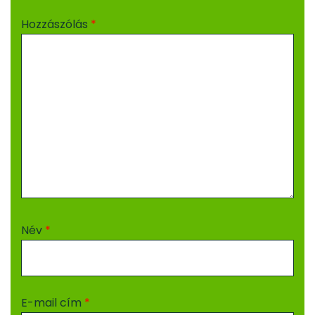
Hozzászólás
*
Név
*
E-mail cím
*