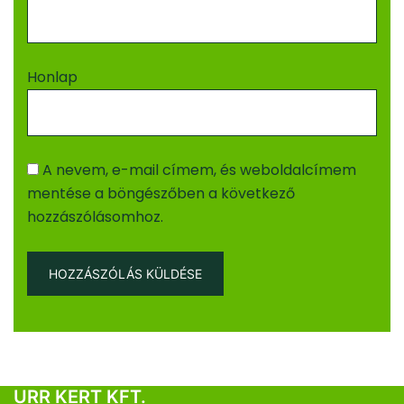
Honlap
A nevem, e-mail címem, és weboldalcímem
mentése a böngészőben a következő
hozzászólásomhoz.
URR KERT KFT.